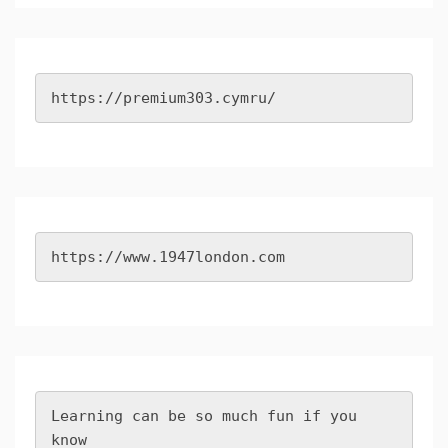
https://premium303.cymru/
https://www.1947london.com
Learning can be so much fun if you 
know 