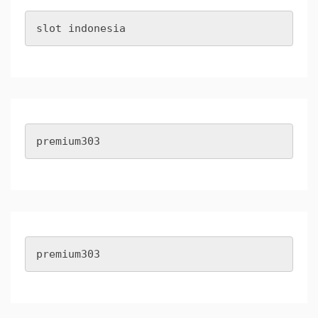
slot indonesia
premium303
premium303