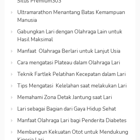
Situs Premium303
Ultramarathon Menantang Batas Kemampuan
Manusia
Gabungkan Lari dengan Olahraga Lain untuk
Hasil Maksimal
Manfaat Olahraga Berlari untuk Lanjut Usia
Cara mengatasi Plateau dalam Olahraga Lari
Teknik Fartlek Pelatihan Kecepatan dalam Lari
Tips Mengatasi Kelelahan saat melakukan Lari
Memahami Zona Detak Jantung saat Lari
Lari sebagai Bagian dari Gaya Hidup Sehat
Manfaat Olahraga Lari bagi Penderita Diabetes
Membangun Kekuatan Otot untuk Mendukung
Kinerja Lari