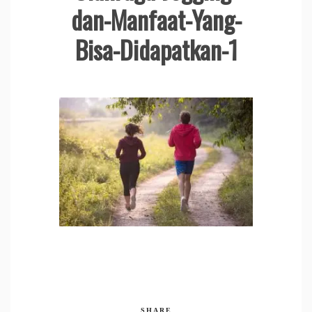
dan-Manfaat-Yang-
Bisa-Didapatkan-1
SHARE