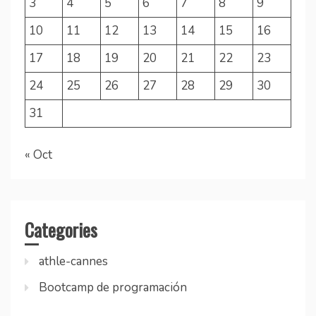
3
4
5
6
7
8
9
10
11
12
13
14
15
16
17
18
19
20
21
22
23
24
25
26
27
28
29
30
31
« Oct
Categories
athle-cannes
Bootcamp de programación