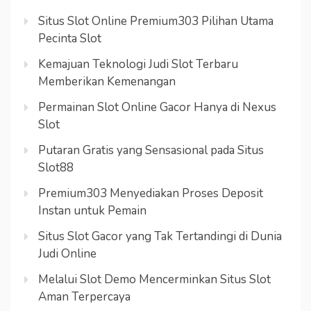
Situs Slot Online Premium303 Pilihan Utama
Pecinta Slot
Kemajuan Teknologi Judi Slot Terbaru
Memberikan Kemenangan
Permainan Slot Online Gacor Hanya di Nexus
Slot
Putaran Gratis yang Sensasional pada Situs
Slot88
Premium303 Menyediakan Proses Deposit
Instan untuk Pemain
Situs Slot Gacor yang Tak Tertandingi di Dunia
Judi Online
Melalui Slot Demo Mencerminkan Situs Slot
Aman Terpercaya