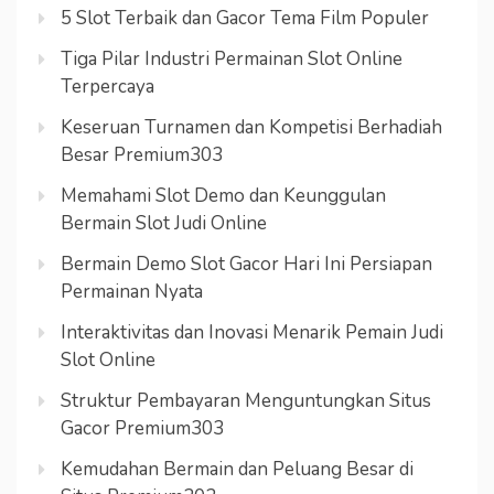
5 Slot Terbaik dan Gacor Tema Film Populer
Tiga Pilar Industri Permainan Slot Online
Terpercaya
Keseruan Turnamen dan Kompetisi Berhadiah
Besar Premium303
Memahami Slot Demo dan Keunggulan
Bermain Slot Judi Online
Bermain Demo Slot Gacor Hari Ini Persiapan
Permainan Nyata
Interaktivitas dan Inovasi Menarik Pemain Judi
Slot Online
Struktur Pembayaran Menguntungkan Situs
Gacor Premium303
Kemudahan Bermain dan Peluang Besar di