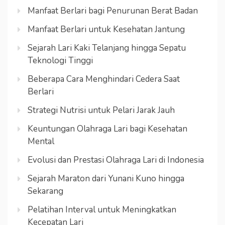
Manfaat Berlari bagi Penurunan Berat Badan
Manfaat Berlari untuk Kesehatan Jantung
Sejarah Lari Kaki Telanjang hingga Sepatu
Teknologi Tinggi
Beberapa Cara Menghindari Cedera Saat
Berlari
Strategi Nutrisi untuk Pelari Jarak Jauh
Keuntungan Olahraga Lari bagi Kesehatan
Mental
Evolusi dan Prestasi Olahraga Lari di Indonesia
Sejarah Maraton dari Yunani Kuno hingga
Sekarang
Pelatihan Interval untuk Meningkatkan
Kecepatan Lari