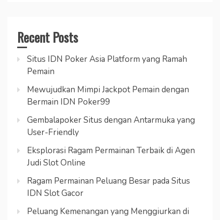
Recent Posts
Situs IDN Poker Asia Platform yang Ramah
Pemain
Mewujudkan Mimpi Jackpot Pemain dengan
Bermain IDN Poker99
Gembalapoker Situs dengan Antarmuka yang
User-Friendly
Eksplorasi Ragam Permainan Terbaik di Agen
Judi Slot Online
Ragam Permainan Peluang Besar pada Situs
IDN Slot Gacor
Peluang Kemenangan yang Menggiurkan di