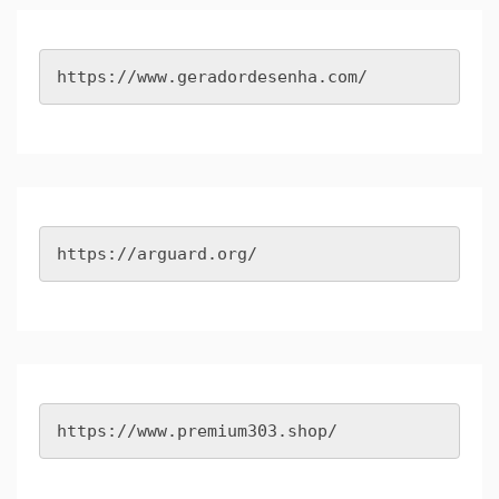
https://www.geradordesenha.com/
https://arguard.org/
https://www.premium303.shop/