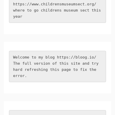
https://www.childrensmuseumsect.org/
where to go childrens museum sect this 
year
Welcome to my blog 
https://bloog.io/
The full version of this site and try 
hard refreshing this page to fix the 
error.