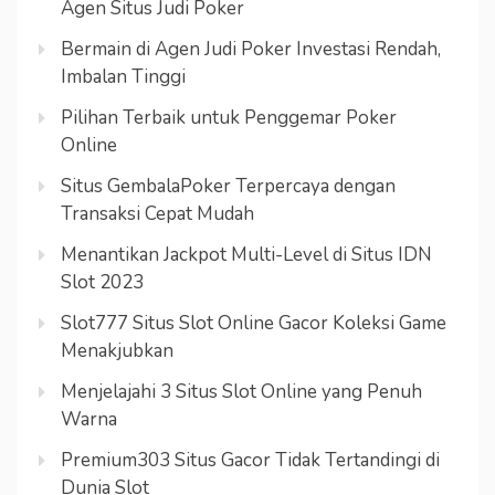
Agen Situs Judi Poker
Bermain di Agen Judi Poker Investasi Rendah,
Imbalan Tinggi
Pilihan Terbaik untuk Penggemar Poker
Online
Situs GembalaPoker Terpercaya dengan
Transaksi Cepat Mudah
Menantikan Jackpot Multi-Level di Situs IDN
Slot 2023
Slot777 Situs Slot Online Gacor Koleksi Game
Menakjubkan
Menjelajahi 3 Situs Slot Online yang Penuh
Warna
Premium303 Situs Gacor Tidak Tertandingi di
Dunia Slot