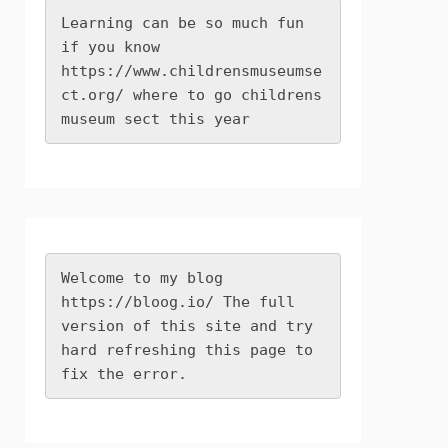
Learning can be so much fun 
if you know 
https://www.childrensmuseumse
ct.org/
 where to go childrens 
museum sect this year
Welcome to my blog 
https://bloog.io/
 The full 
version of this site and try 
hard refreshing this page to 
fix the error.