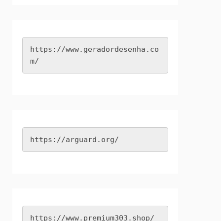
https://www.geradordesenha.co
m/
https://arguard.org/
https://www.premium303.shop/