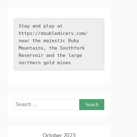
Stay and play at 
https://doubledicerv.com/
near the majestic Ruby 
Mountains, the Southfork 
Reservoir and the large 
northern gold mines
Search
for:
October 2023