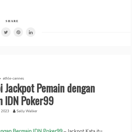
SHARE
athle-cannes
 Jackpot Pemain dengan
n IDN Poker99
, 2023
Sally Walker
engan Bermain IDN Poker99
– Jackpot Kata itu