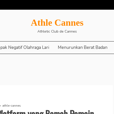
Athle Cannes
Athletic Club de Cannes
ak Negatif Olahraga Lari
Menurunkan Berat Badan
athle-cannes
 Platform yang Ramah Pemain