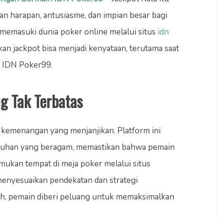
 harapan, antusiasme, dan impian besar bagi
 memasuki dunia poker online melalui situs
idn
 jackpot bisa menjadi kenyataan, terutama saat
i IDN Poker99.
g Tak Terbatas
kemenangan yang menjanjikan. Platform ini
ruhan yang beragam, memastikan bahwa pemain
mukan tempat di meja poker melalui situs
nyesuaikan pendekatan dan strategi
ah, pemain diberi peluang untuk memaksimalkan