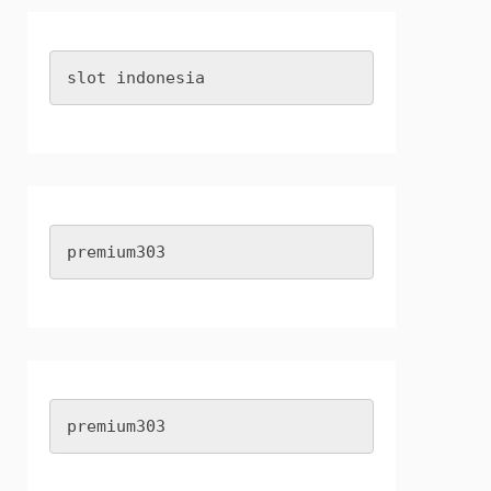
slot indonesia
premium303
premium303