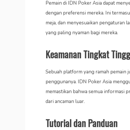
Pemain di IDN Poker Asia dapat meny
dengan preferensi mereka. Ini termasu
meja, dan menyesuaikan pengaturan l
yang paling nyaman bagi mereka.
Keamanan Tingkat Tingg
Sebuah platform yang ramah pemain j
penggunanya. IDN Poker Asia menggun
memastikan bahwa semua informasi pri
dari ancaman luar.
Tutorial dan Panduan