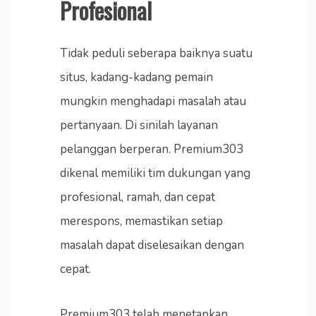
Profesional
Tidak peduli seberapa baiknya suatu
situs, kadang-kadang pemain
mungkin menghadapi masalah atau
pertanyaan. Di sinilah layanan
pelanggan berperan. Premium303
dikenal memiliki tim dukungan yang
profesional, ramah, dan cepat
merespons, memastikan setiap
masalah dapat diselesaikan dengan
cepat.
Premium303 telah menetapkan