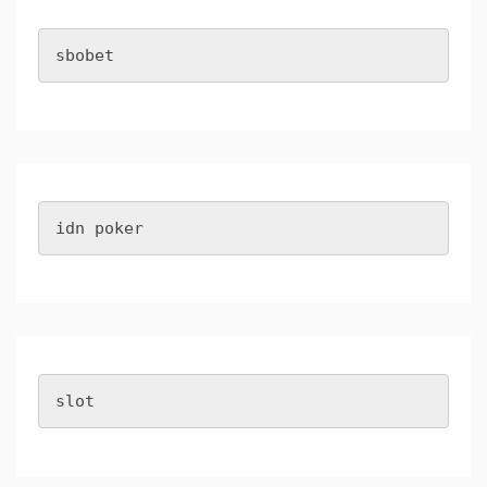
sbobet
idn poker
slot