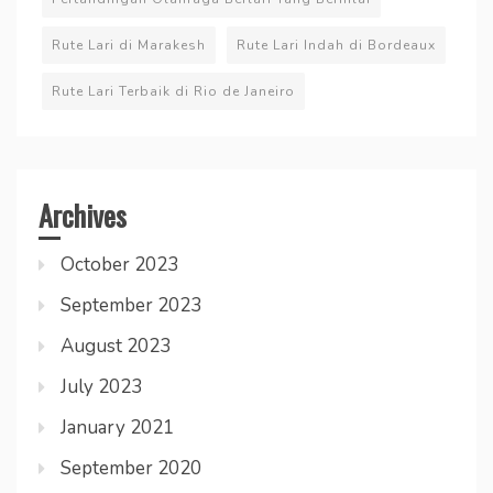
Rute Lari di Marakesh
Rute Lari Indah di Bordeaux
Rute Lari Terbaik di Rio de Janeiro
Archives
October 2023
September 2023
August 2023
July 2023
January 2021
September 2020