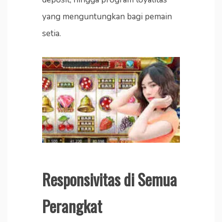
yang menguntungkan bagi pemain
setia.
Responsivitas di Semua
Perangkat