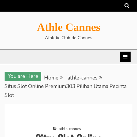
Skip
to
content
Athle Cannes
Athletic Club de Cannes
You are Here
Home
athle-cannes
Situs Slot Online Premium303 Pilihan Utama Pecinta
Slot
athle-cannes