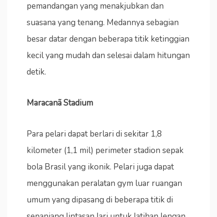
pemandangan yang menakjubkan dan
suasana yang tenang. Medannya sebagian
besar datar dengan beberapa titik ketinggian
kecil yang mudah dan selesai dalam hitungan
detik.
Maracanã Stadium
Para pelari dapat berlari di sekitar 1,8
kilometer (1,1 mil) perimeter stadion sepak
bola Brasil yang ikonik. Pelari juga dapat
menggunakan peralatan gym luar ruangan
umum yang dipasang di beberapa titik di
sepanjang lintasan lari untuk latihan lengan