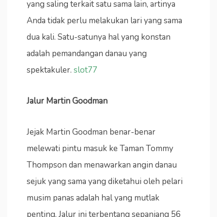
yang saling terkait satu sama lain, artinya
Anda tidak perlu melakukan lari yang sama
dua kali. Satu-satunya hal yang konstan
adalah pemandangan danau yang
spektakuler.
slot77
Jalur Martin Goodman
Jejak Martin Goodman benar-benar
melewati pintu masuk ke Taman Tommy
Thompson dan menawarkan angin danau
sejuk yang sama yang diketahui oleh pelari
musim panas adalah hal yang mutlak
penting. Jalur ini terbentang sepanjang 56