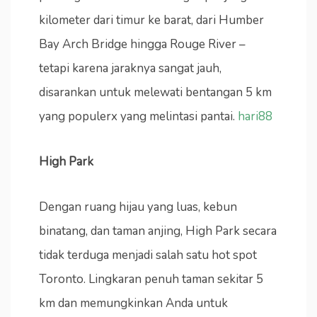
kilometer dari timur ke barat, dari Humber
Bay Arch Bridge hingga Rouge River –
tetapi karena jaraknya sangat jauh,
disarankan untuk melewati bentangan 5 km
yang populerx yang melintasi pantai.
hari88
High Park
Dengan ruang hijau yang luas, kebun
binatang, dan taman anjing, High Park secara
tidak terduga menjadi salah satu hot spot
Toronto. Lingkaran penuh taman sekitar 5
km dan memungkinkan Anda untuk