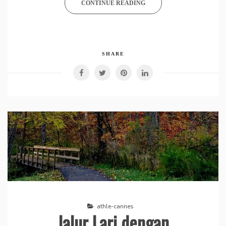
CONTINUE READING
SHARE
athle-cannes
Jalur Lari dengan