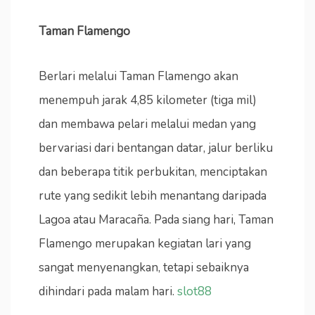
Taman Flamengo
Berlari melalui Taman Flamengo akan
menempuh jarak 4,85 kilometer (tiga mil)
dan membawa pelari melalui medan yang
bervariasi dari bentangan datar, jalur berliku
dan beberapa titik perbukitan, menciptakan
rute yang sedikit lebih menantang daripada
Lagoa atau Maracaña. Pada siang hari, Taman
Flamengo merupakan kegiatan lari yang
sangat menyenangkan, tetapi sebaiknya
dihindari pada malam hari.
slot88