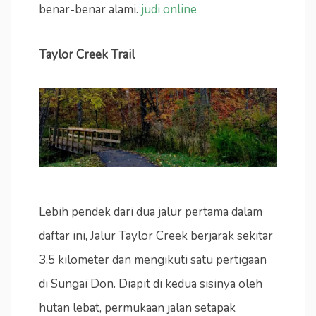
benar-benar alami.
judi online
Taylor Creek Trail
Lebih pendek dari dua jalur pertama dalam
daftar ini, Jalur Taylor Creek berjarak sekitar
3,5 kilometer dan mengikuti satu pertigaan
di Sungai Don. Diapit di kedua sisinya oleh
hutan lebat, permukaan jalan setapak