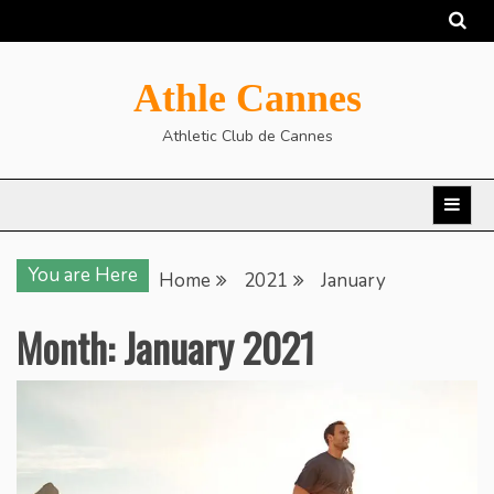
Skip
to
content
Athle Cannes
Athletic Club de Cannes
You are Here
Home
2021
January
Month:
January 2021