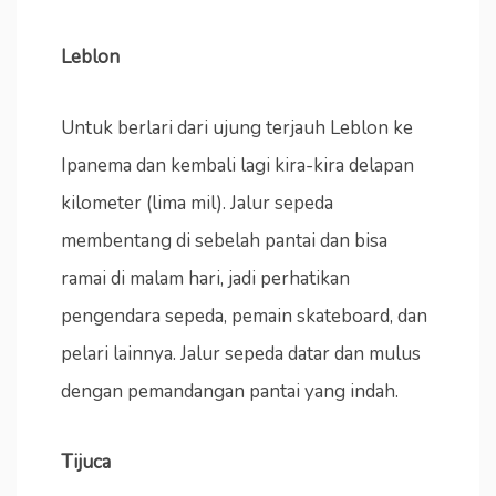
Leblon
Untuk berlari dari ujung terjauh Leblon ke
Ipanema dan kembali lagi kira-kira delapan
kilometer (lima mil). Jalur sepeda
membentang di sebelah pantai dan bisa
ramai di malam hari, jadi perhatikan
pengendara sepeda, pemain skateboard, dan
pelari lainnya. Jalur sepeda datar dan mulus
dengan pemandangan pantai yang indah.
Tijuca