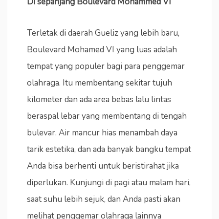
Di sepanjang Boulevard Mohammed VI
Terletak di daerah Gueliz yang lebih baru,
Boulevard Mohamed VI yang luas adalah
tempat yang populer bagi para penggemar
olahraga. Itu membentang sekitar tujuh
kilometer dan ada area bebas lalu lintas
beraspal lebar yang membentang di tengah
bulevar. Air mancur hias menambah daya
tarik estetika, dan ada banyak bangku tempat
Anda bisa berhenti untuk beristirahat jika
diperlukan. Kunjungi di pagi atau malam hari,
saat suhu lebih sejuk, dan Anda pasti akan
melihat penggemar olahraga lainnya