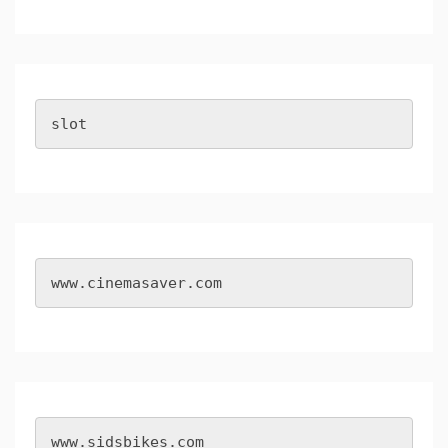
slot
www.cinemasaver.com
www.sidsbikes.com