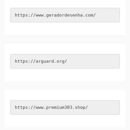
https://www.geradordesenha.com/
https://arguard.org/
https://www.premium303.shop/