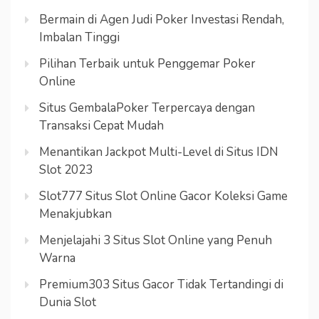
Bermain di Agen Judi Poker Investasi Rendah,
Imbalan Tinggi
Pilihan Terbaik untuk Penggemar Poker
Online
Situs GembalaPoker Terpercaya dengan
Transaksi Cepat Mudah
Menantikan Jackpot Multi-Level di Situs IDN
Slot 2023
Slot777 Situs Slot Online Gacor Koleksi Game
Menakjubkan
Menjelajahi 3 Situs Slot Online yang Penuh
Warna
Premium303 Situs Gacor Tidak Tertandingi di
Dunia Slot