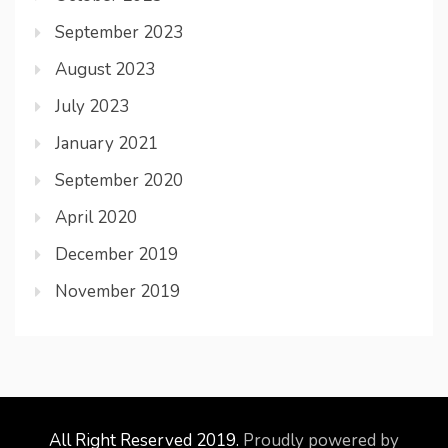
September 2023
August 2023
July 2023
January 2021
September 2020
April 2020
December 2019
November 2019
All Right Reserved 2019.
Proudly powered by