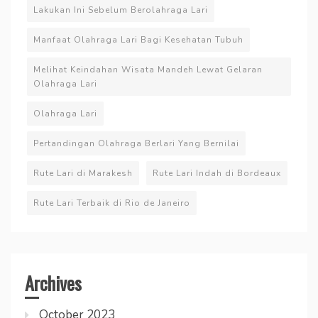
Lakukan Ini Sebelum Berolahraga Lari
Manfaat Olahraga Lari Bagi Kesehatan Tubuh
Melihat Keindahan Wisata Mandeh Lewat Gelaran
Olahraga Lari
Olahraga Lari
Pertandingan Olahraga Berlari Yang Bernilai
Rute Lari di Marakesh
Rute Lari Indah di Bordeaux
Rute Lari Terbaik di Rio de Janeiro
Archives
October 2023