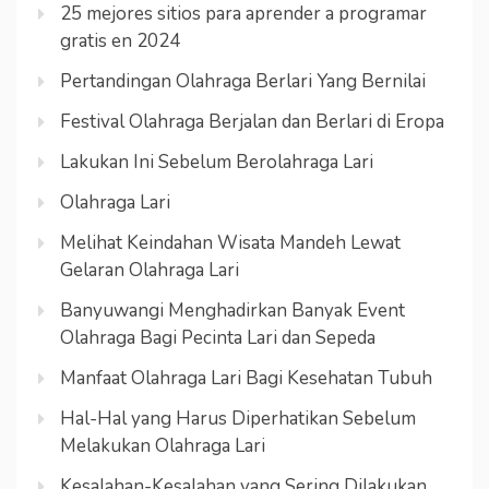
25 mejores sitios para aprender a programar
gratis en 2024
Pertandingan Olahraga Berlari Yang Bernilai
Festival Olahraga Berjalan dan Berlari di Eropa
Lakukan Ini Sebelum Berolahraga Lari
Olahraga Lari
Melihat Keindahan Wisata Mandeh Lewat
Gelaran Olahraga Lari
Banyuwangi Menghadirkan Banyak Event
Olahraga Bagi Pecinta Lari dan Sepeda
Manfaat Olahraga Lari Bagi Kesehatan Tubuh
Hal-Hal yang Harus Diperhatikan Sebelum
Melakukan Olahraga Lari
Kesalahan-Kesalahan yang Sering Dilakukan