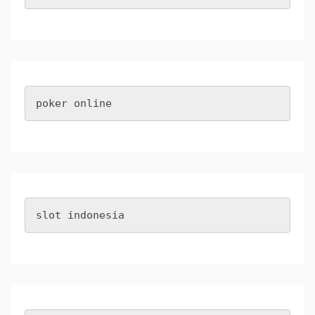
poker online
slot indonesia