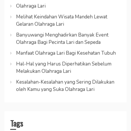
Olahraga Lari
Melihat Keindahan Wisata Mandeh Lewat
Gelaran Olahraga Lari
Banyuwangi Menghadirkan Banyak Event
Olahraga Bagi Pecinta Lari dan Sepeda
Manfaat Olahraga Lari Bagi Kesehatan Tubuh
Hal-Hal yang Harus Diperhatikan Sebelum
Melakukan Olahraga Lari
Kesalahan-Kesalahan yang Sering Dilakukan
oleh Kamu yang Suka Olahraga Lari
Tags