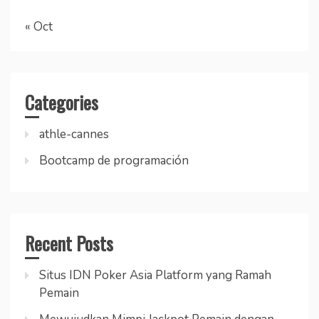
« Oct
Categories
athle-cannes
Bootcamp de programación
Recent Posts
Situs IDN Poker Asia Platform yang Ramah
Pemain